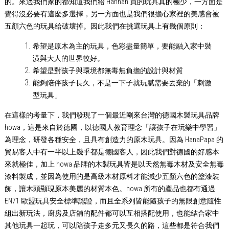
的。來過我們家的都知道我們給 Hannah 買的玩具真的極少，一方面是
覺得沒必要有這麼多選擇，另一方面也是我們很擔心家裡的美感會被
五顏六色的玩具給破壞掉。因此我們在挑選玩具上有幾個原則：
希望是原木為主的玩具，色彩盡量簡單，要能融入家中裝
潢與大人的世界較好。
希望是對孩子與環境都無毒無負擔的設計與材質
能夠陪伴孩子長久，不是一下子就玩膩需要丟棄的「刺激
型玩具」
在這樣的考量下，我們發現了一個最近剛來台灣的德國木製玩具
品牌
howa，這是來自於德國，以德國人教育理念「讓孩子在玩樂中學習」
為理念，研發各種安全，且具有創造力的原木玩具。因為 HanaPapa 的
貿易客人中有一半以上幾乎都是德國客人，因此我們對德國的好感本
來就極佳，加上 howa 品牌的木製玩具皆是以天然無毒木材及安全無毒
漆料製成，​​並因為使用的是高級木材原料才能減少五顏六色的塗漆裝
飾，讓木頭顯現原本美麗的材質本色。howa 所有的產品也都有通過
EN71 歐盟玩具安全標準認證，而且全系列皆能隨孩子的無限創意隨性
組出新玩法，廚房及店舖的配件都可以互相搭配使用，也能結合家中
其他玩具一起玩，可以陪孩子走多元又長久的路，這些都是符合我們