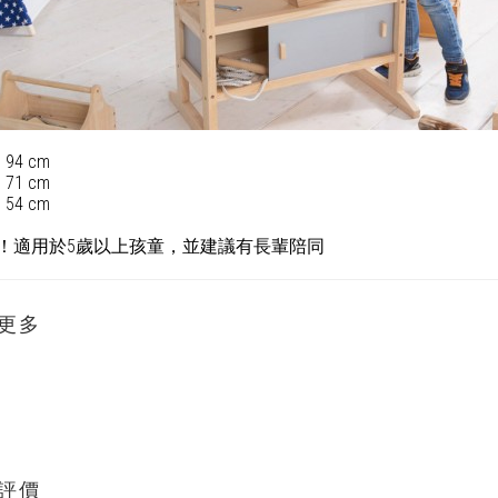
：
94 cm
：
71 cm
：
54 cm
！適用於
5
歲以上孩童，並建議有長輩陪同
更多
評價