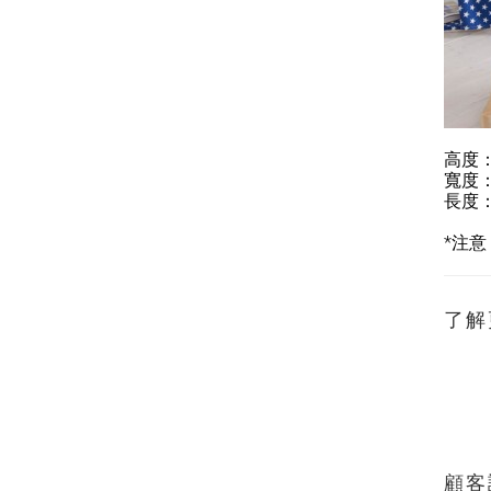
高度
寬度
長度
*
注意
了解
顧客